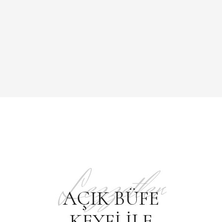
Lezzetler
AÇIK BÜFE
KEYFI ILE