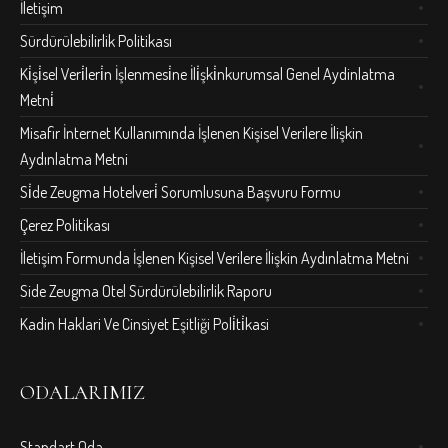
İletişim
Sürdürülebilirlik Politikası
Ki̇şi̇sel Veri̇leri̇n İşlenmesi̇ne İli̇şki̇nkurumsal Genel Aydinlatma
Metni̇
Misafir İnternet Kullanımında İşlenen Kişisel Verilere İlişkin
Aydınlatma Metni
Si̇de Zeugma Hotelveri̇ Sorumlusuna Başvuru Formu
Çerez Politikası
İletişim Formunda İşlenen Kişisel Verilere İlişkin Aydınlatma Metni
Side Zeugma Otel Sürdürülebilirlik Raporu
Kadin Haklari Ve Cinsiyet Eşitliği Poli̇ti̇kasi
ODALARIMIZ
Standart Oda