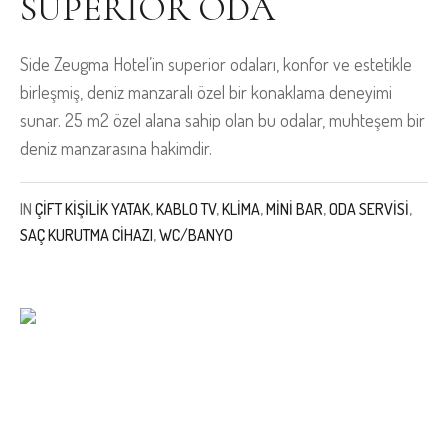
SUPERIOR ODA
Side Zeugma Hotel’in superior odaları, konfor ve estetikle
birleşmiş, deniz manzaralı özel bir konaklama deneyimi
sunar. 25 m2 özel alana sahip olan bu odalar, muhteşem bir
deniz manzarasına hakimdir.
IN
ÇIFT KIŞILIK YATAK
,
KABLO TV
,
KLIMA
,
MINI BAR
,
ODA SERVISI
,
SAÇ KURUTMA CIHAZI
,
WC/BANYO