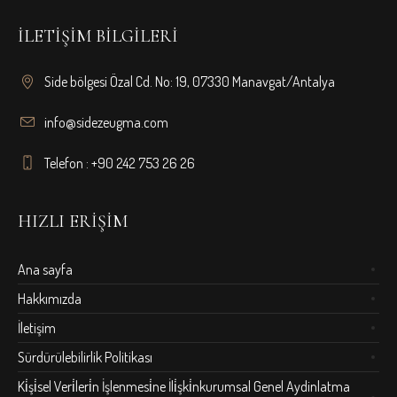
İLETIŞIM BILGILERI
Side bölgesi Özal Cd. No: 19, 07330 Manavgat/Antalya
info@sidezeugma.com
Telefon : ‎+90 242 753 26 26
HIZLI ERIŞIM
Ana sayfa
Hakkımızda
İletişim
Sürdürülebilirlik Politikası
Ki̇şi̇sel Veri̇leri̇n İşlenmesi̇ne İli̇şki̇nkurumsal Genel Aydinlatma