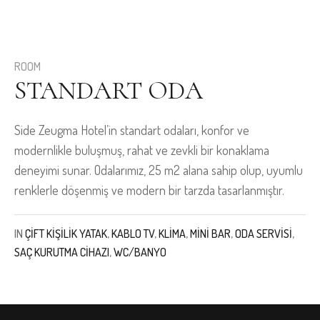
ROOM
STANDART ODA
Side Zeugma Hotel’in standart odaları, konfor ve
modernlikle buluşmuş, rahat ve zevkli bir konaklama
deneyimi sunar. Odalarımız, 25 m2 alana sahip olup, uyumlu
renklerle döşenmiş ve modern bir tarzda tasarlanmıştır.
IN
ÇIFT KIŞILIK YATAK
,
KABLO TV
,
KLIMA
,
MINI BAR
,
ODA SERVISI
,
SAÇ KURUTMA CIHAZI
,
WC/BANYO