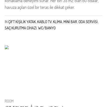
konaklama deneyimi sunar. Her biri 35 m2 olan bu odalar,
havuza açılan özel bir teras ile dikkat çeker.
IN
ÇIFT KIŞILIK YATAK
,
KABLO TV
,
KLIMA
,
MINI BAR
,
ODA SERVISI
,
SAÇ KURUTMA CIHAZI
,
WC/BANYO
ROOM