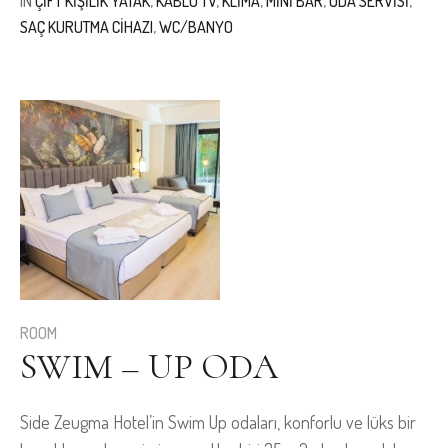
IN
ÇIFT KIŞILIK YATAK
,
KABLO TV
,
KLIMA
,
MINI BAR
,
ODA SERVISI
,
SAÇ KURUTMA CIHAZI
,
WC/BANYO
ROOM
SWIM – UP ODA
Side Zeugma Hotel’in Swim Up odaları, konforlu ve lüks bir